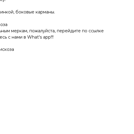
зинкой, боковые карманы.
коза
льным меркам, пожалуйста, перейдите по ссылке
сь с нами в What's app!!!
искоза