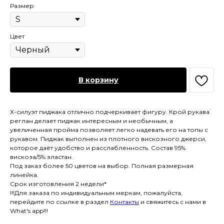
Размер
Цвет
В корзину
Х-силуэт пиджака отлично подчеркивает фигуру. Крой рукава
реглан делает пиджак интересным и необычным, а
увеличенная пройма позволяет легко надевать его на топы с
рукавом. Пиджак выполнен из плотного вискозного джерси,
которое даёт удобство и расслабленность. Состав 95%
вискоза/5% эластан.
Под заказ более 50 цветов на выбор. Полная размерная
линейка.
Срок изготовления 2 недели*
!!!Для заказа по индивидуальным меркам, пожалуйста,
перейдите по ссылке в раздел
Контакты
и свяжитесь с нами в
What's app!!!