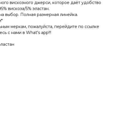
ного вискозного джерси, которое даёт удобство
95% вискоза/5% эластан.
на выбор. Полная размерная линейка.
и*
льным меркам, пожалуйста, перейдите по ссылке
сь с нами в What's app!!!
эластан