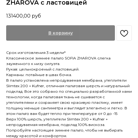
ZHAROVA с ластовицей
131400,00
руб
В корзину
Срок изготовления 3 недели*
Классическое зимнее пальто SOFIA ZHAROVA слегка
зауженного к низу силуэта.
Рукав: цельнокроеный с ластовицей.
Карманы: потайные в швах бочка.
В пальто установлена непродуваемая мембрана, утеплители
Slimtex 200 + Kufner, отличная пальтовая шерсть и натуральный
подклад. Все это собрано по специально разработанной нами
технологии, когда пальтовая ткань не сшивается с
утеплителями и сохраняет свою красивую пластику, имеет
толщину меньше сантиметра и выглядит элегантно и легко. В
этом пальто вам будет тепло при температуре от 0 до -15
Верх 100% шерсть, утеплители Slimtex 200 + Kufner +
непродуваемая мембрана, подклад 100% вискоза.
Попробуйте настоящее зимнее пальто, чтобы не выбирать
между красотой и комфортом.